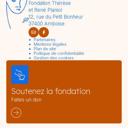
Fondation Thérèse
et René Planiol
12, rue du Petit Bonheur
37400 Amboise
Partenaires
Mentions légales
Plan de site
Politique de confidentialité
Gestion des cookies
Soutenez la fondation
Faites un don