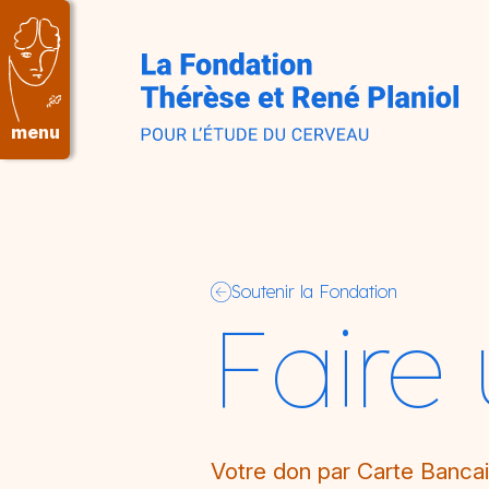
Aller au contenu principal
menu
Soutenir la Fondation
Faire
Votre don par Carte Bancai