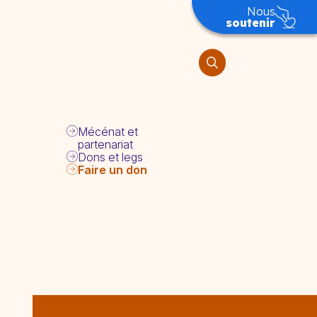
Nous
soutenir
Mécénat et
partenariat
Dons et legs
Faire un don