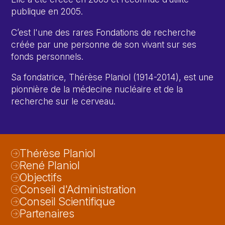
publique en 2005.
C’est l'une des rares Fondations de recherche
créée par une personne de son vivant sur ses
fonds personnels.
Sa fondatrice, Thérèse Planiol (1914-2014), est une
pionnière de la médecine nucléaire et de la
recherche sur le cerveau.
Thérèse Planiol
René Planiol
Objectifs
Conseil d'Administration
Conseil Scientifique
Partenaires