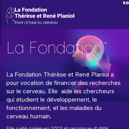
Aller au contenu principal
so
La Fondation
La Fondation Thérèse et René Planiol a
pour vocation de financer des recherches
sur le cerveau. Elle aide les chercheurs
qui étudient le développement, le
fonctionnement, et les maladies du
cerveau humain.
Elle a été créée en 2003 et reconnue d’utilité