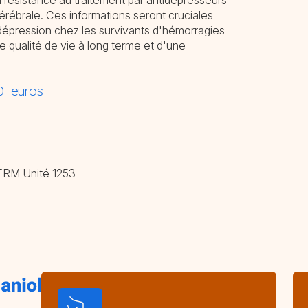
a résistance au traitement par antidépresseurs
érébrale. Ces informations seront cruciales
 dépression chez les survivants d'hémorragies
e qualité de vie à long terme et d'une
00 euros
SERM Unité 1253