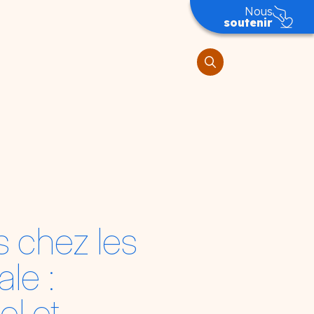
Nous
soutenir
s chez les
le :
el et