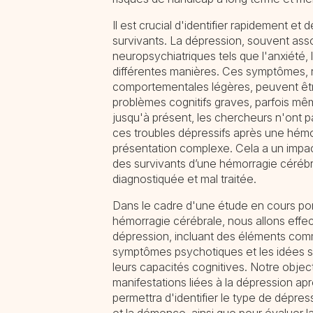
Il est crucial d'identifier rapidement et
survivants. La dépression, souvent ass
neuropsychiatriques tels que l'anxiété,
différentes manières. Ces symptômes, r
comportementales légères, peuvent êtr
problèmes cognitifs graves, parfois m
jusqu'à présent, les chercheurs n'ont 
ces troubles dépressifs après une hémor
présentation complexe. Cela a un impact
des survivants d’une hémorragie cérébr
diagnostiquée et mal traitée.
Dans le cadre d'une étude en cours por
hémorragie cérébrale, nous allons effe
dépression, incluant des éléments comme
symptômes psychotiques et les idées su
leurs capacités cognitives. Notre objectif
manifestations liées à la dépression a
permettra d'identifier le type de dépres