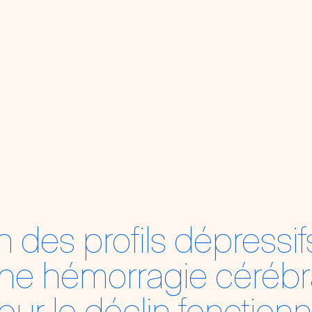
n des profils dépressif
une hémorragie cérébra
our le déclin fonctionn