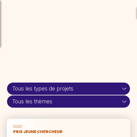
Aller au contenu principal
so
Projets
soutenus
Thèmes
2025
PRIX JEUNE CHERCHEUR